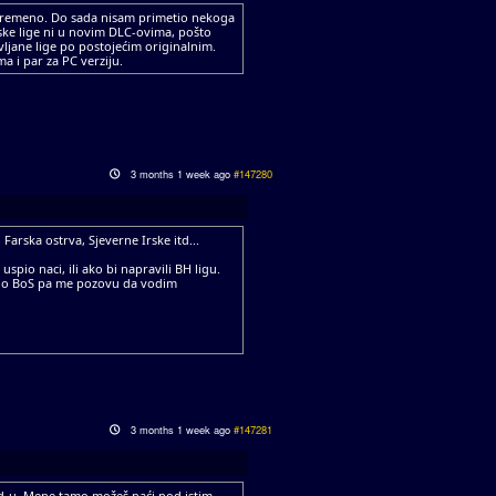
 povremeno. Do sada nisam primetio nekoga
ke lige ni u novim DLC-ovima, pošto
ljane lige po postojećim originalnim.
a i par za PC verziju.
3 months 1 week ago
#147280
Farska ostrva, Sjeverne Irske itd...
io naci, ili ako bi napravili BH ligu.
bilo BoS pa me pozovu da vodim
3 months 1 week ago
#147281
ord-u. Mene tamo možeš naći pod istim