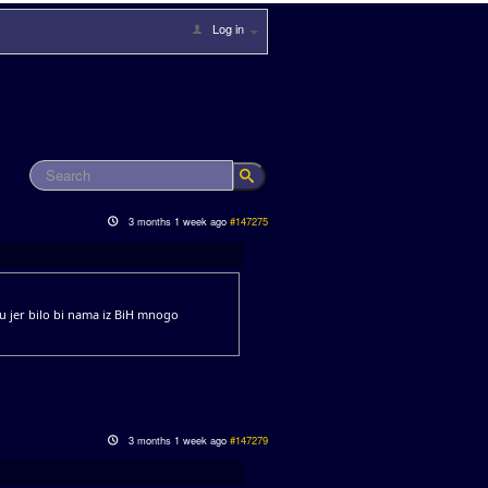
Log in
3 months 1 week ago
#147275
ru jer bilo bi nama iz BiH mnogo
3 months 1 week ago
#147279