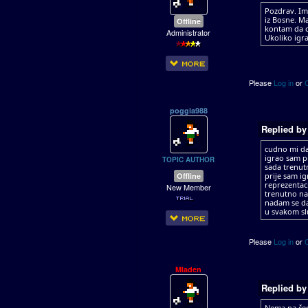
Pozdrav. Ima
iz Bosne. M
Offline
kontam da o
Administrator
Ukoliko igr
Please
Log in
or
poggia988
Replied b
cudno mi da 
igrao sam p
TOPIC AUTHOR
sada trenut
Offline
prije sam i
reprezentaci
New Member
trenutno na
nadam se da
u svakom sl
Please
Log in
or
Mladen
Replied b
Nema na čem