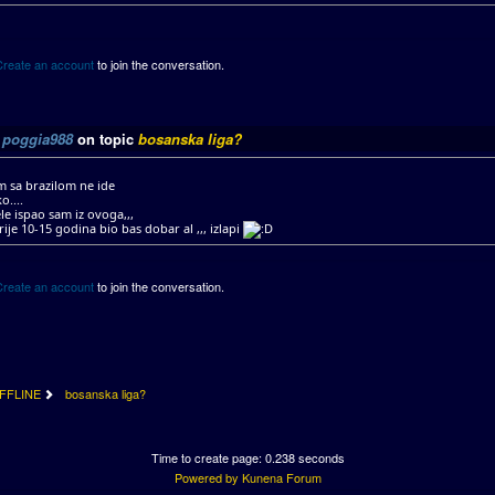
Create an account
to join the conversation.
y
poggia988
on topic
bosanska liga?
 sa brazilom ne ide
o....
ele ispao sam iz ovoga,,,
ije 10-15 godina bio bas dobar al ,,, izlapi
Create an account
to join the conversation.
FFLINE
bosanska liga?
Time to create page: 0.238 seconds
Powered by
Kunena Forum