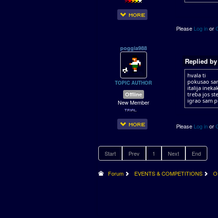
Please
Log in
or
poggia988
Replied b
hvala ti
pokusao sam
TOPIC AUTHOR
italija inekak
Offline
treba jos st
igrao sam pr
New Member
Please
Log in
or
Start
Prev
1
Next
End
Forum
EVENTS & COMPETITIONS
O