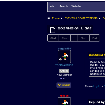
Index
Search
Website
Forum
EVENTS & COMPETITIONS
O
Start
Prev
1
Next
End
poggia988
bosanska l
pozdrav raj
bas mi je cu
TOPIC AUTHOR
ima li neko 
Offline
zanimljivije 
nadam se da
New Member
Please
Log in
or
Mladen
Replied b