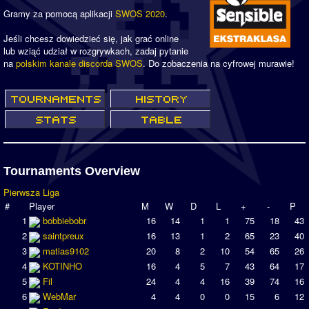
Gramy za pomocą aplikacji
SWOS 2020
.
Jeśli chcesz dowiedzieć się, jak grać online
lub wziąć udział w rozgrywkach, zadaj pytanie
na
polskim kanale discorda SWOS
. Do zobaczenia na cyfrowej murawie!
Tournaments Overview
Pierwsza Liga
#
Player
M
W
D
L
+
-
P
1
bobbiebobr
16
14
1
1
75
18
43
2
saintpreux
16
13
1
2
65
23
40
3
matias9102
20
8
2
10
54
65
26
4
KOTINHO
16
4
5
7
43
64
17
5
Fil
24
4
4
16
39
74
16
6
WebMar
4
4
0
0
15
6
12