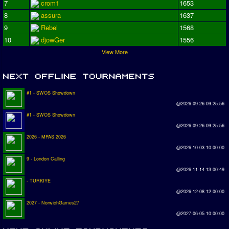
7
crom1
1653
8
assura
1637
9
Rebel
1568
10
djowGer
1556
View More
#1 - SWOS Showdown
@2026-09-26 09:25:56
#1 - SWOS Showdown
@2026-09-26 09:25:56
2026 - MPAS 2026
@2026-10-03 10:00:00
9 - London Calling
@2026-11-14 13:00:49
- TURKIYE
@2026-12-08 12:00:00
2027 - NorwichGames27
@2027-06-05 10:00:00