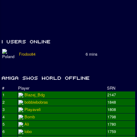
Frodoo84
6 mins
#
Player
SRN
1
Blazej_Bdg
2147
2
bobbiebobras
1848
3
Playaveli
1808
4
Bomb
1798
5
Ali
1780
6
lobo
1759