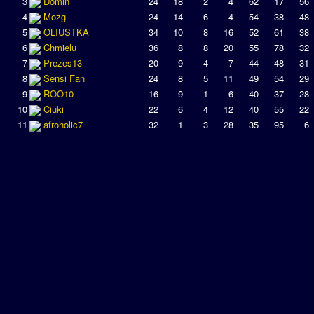
3
Domin
24
18
2
4
62
17
56
4
Mozg
24
14
6
4
54
38
48
5
OLIUSTKA
34
10
8
16
52
61
38
6
Chmielu
36
8
8
20
55
78
32
7
Prezes13
20
9
4
7
44
48
31
8
Sensi Fan
24
8
5
11
49
54
29
9
ROO10
16
9
1
6
40
37
28
10
Ciuki
22
6
4
12
40
55
22
11
afroholic7
32
1
3
28
35
95
6