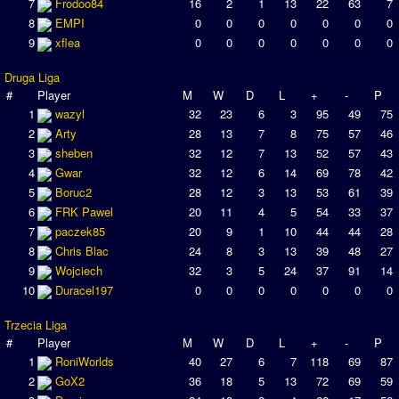
7
Frodoo84
16
2
1
13
22
63
7
8
EMPI
0
0
0
0
0
0
0
9
xflea
0
0
0
0
0
0
0
Druga Liga
#
Player
M
W
D
L
+
-
P
1
wazyl
32
23
6
3
95
49
75
2
Arty
28
13
7
8
75
57
46
3
sheben
32
12
7
13
52
57
43
4
Gwar
32
12
6
14
69
78
42
5
Boruc2
28
12
3
13
53
61
39
6
FRK Pawel
20
11
4
5
54
33
37
7
paczek85
20
9
1
10
44
44
28
8
Chris Blac
24
8
3
13
39
48
27
9
Wojciech
32
3
5
24
37
91
14
10
Duracel197
0
0
0
0
0
0
0
Trzecia Liga
#
Player
M
W
D
L
+
-
P
1
RoniWorlds
40
27
6
7
118
69
87
2
GoX2
36
18
5
13
72
69
59